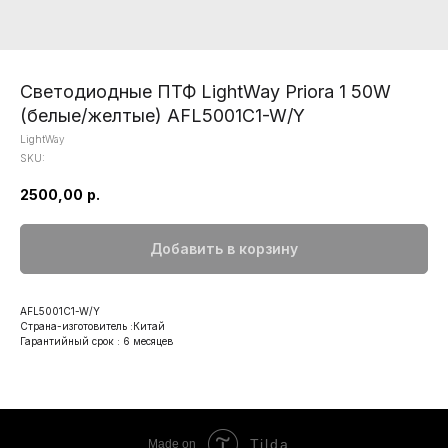
Светодиодные ПТФ LightWay Priora 1 50W
(белые/желтые) AFL5001C1-W/Y
LightWay
SKU:
2500,00
р.
Добавить в корзину
AFL5001C1-W/Y
Страна-изготовитель :Китай
Гарантийный срок : 6 месяцев
Tilda
Made on