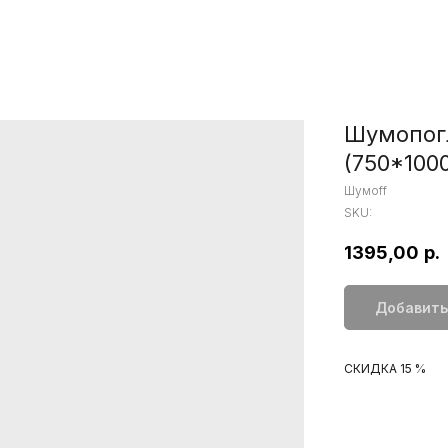
Шумопог
(750*100
Шумоff
SKU:
1395,00
р.
Добавить
СКИДКА 15 %