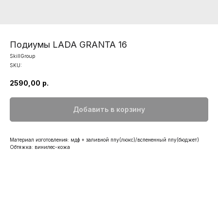
Подиумы LADA GRANTA 16
SkillGroup
SKU:
2590,00
р.
Добавить в корзину
Материал изготовления: мдф + заливной ппу(люкс)/вспененный ппу(бюджет)
Обтяжка: винилес-кожа