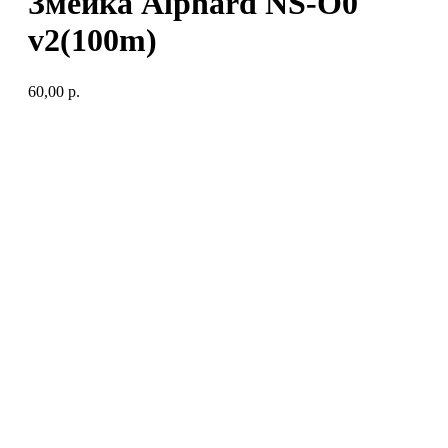
Змейка Alphard NS-O0
v2(100m)
60,00
р.